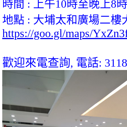
時間 : 上午10時至晚上8
地點 :
大埔太和
廣場
二樓
https://goo.gl/maps/YxZn
歡迎來電查詢, 電話: 3118 