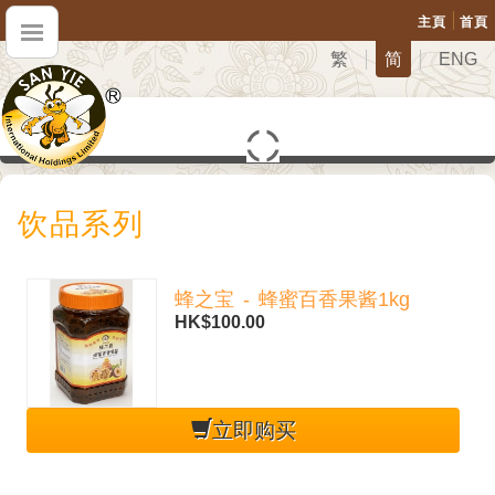
主頁
首頁
繁
简
ENG
饮品系列
蜂之宝 - 蜂蜜百香果酱1kg
HK$100.00
立即购买