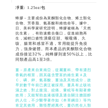
凈重
: 1.25oz/包
蜂膠－主要成份為黃酮類化合物、烯土類化
合物、芳香脂、氨基酸和維他命等。據中、
日、美科學家研究證明，蜂膠被稱為「天然
抗生素」，有助速癒合傷口，促進細胞再
生，減輕口瘡
性潰瘍症狀、喉嚨痛、久
咳、腸胃和感冒不適，常用能提升免疫
力，強身健體。而本產品的黃酮類化合物
成份接近32%，純蜂膠則達50%以上，比
同類產品高1至3倍。
薑－原產來自東南亞，從屬薑科、帶有濃烈
香氣的根莖，因其蘊含豐富的維生素Ａ及
Ｃ、磷、鉀、氨基酸、薑油及其他成分，故
早於數千年前已廣泛被採用。薑具有止咳袪
濕之效，對止腹瀉、絞痛、暈眩等有顯著療
效用；又能幫助血液循環及適合關注膽固醇
的人仕，不少醫學著作如《本草綱目》等均
肯定其效用，難怪歷經萬代，薑仍然在人類