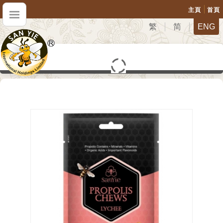
主頁
首頁
繁
简
ENG