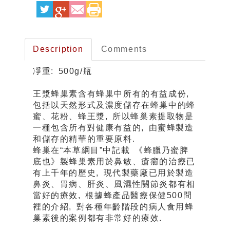
Description
Comments
凈重
: 500g/
瓶
王漿蜂巢素含有蜂巢中所有的有益成份,
包括以天然形式及濃度儲存在蜂巢中的蜂
蜜、花粉、蜂王漿, 所以蜂巢素提取物是
一種包含所有對健康有益的, 由蜜蜂製造
和儲存的精華的重要原料.
蜂巢在“本草綱目”中記載 《蜂臘乃蜜脾
底也》製蜂巢素用於鼻敏、瘡癤的治療已
有上千年的歷史, 現代製藥廠已用於製造
鼻炎、胃病、肝炎、風濕性關節炎都有相
當好的療效, 根據蜂產品醫療保健500問
裡的介紹, 對各種年齡階段的病人食用蜂
巢素後的案例都有非常好的療效.