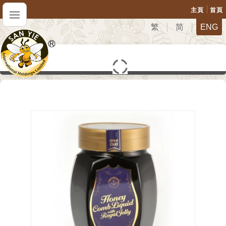
主頁
首頁
繁
简
ENG