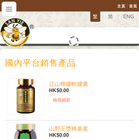
主頁
首頁
繁
简
ENG
國內平台銷售產品
江山蜂膠軟膠囊
HK$0.00
檢視細節
山野王漿蜂巢素
HK$0.00