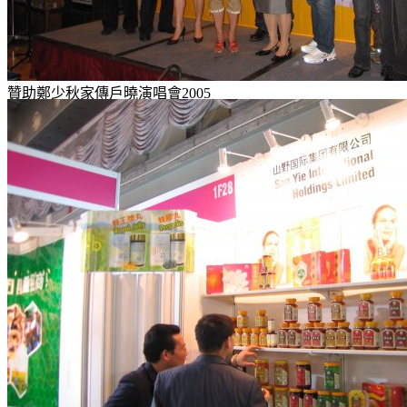
贊助鄭少秋家傳戶曉演唱會2005