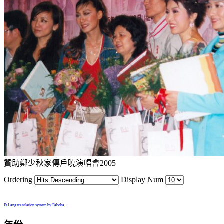
贊助鄭少秋家傳戶曉演唱會2005
Ordering
Display Num
FaLang translation system by Faboba