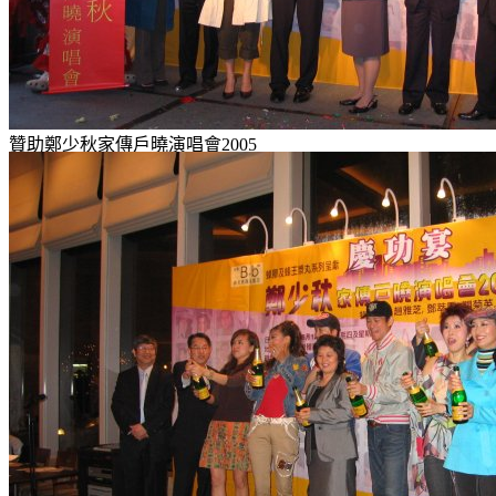
贊助鄭少秋家傳戶曉演唱會2005