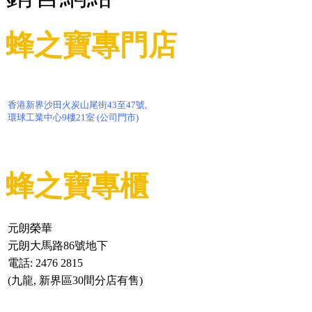
蜂之寶專門店
香港新界沙田火炭山尾街43至47號,
環球工業中心9樓21室 (公司門市)
蜂之寶專櫃
元朗榮華
元朗大馬路86號地下
電話: 2476 2815
(九龍, 新界區30間分店有售)