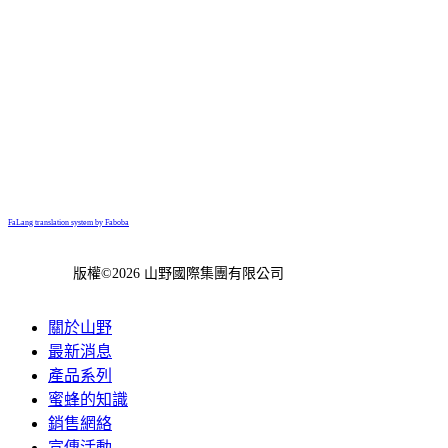
FaLang translation system by Faboba
版權©2026 山野國際集團有限公司
關於山野
最新消息
產品系列
蜜蜂的知識
銷售網絡
宣傳活動