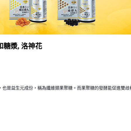
糖漿, 洛神花
維，也是益生元成份，稱為纖維類果聚糖。而果聚糖的發酵能促進雙歧