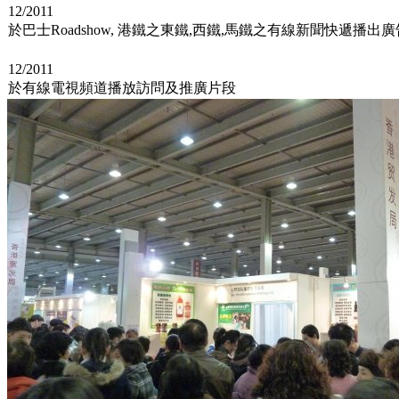
12/2011
於巴士
Roadshow,
港鐵之東鐵
,
西鐵
,
馬鐵之有線新聞快遞播出廣
12/2011
於有線電視頻道播放訪問及推廣片段