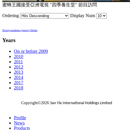
蜜蜂王國接受亞洲電視 "四季養生堂" 節目訪問
Ordering
Display Num
FaLang translation system by Faboba
Years
On or before 2009
2010
2011
2012
2013
2014
2017
2018
Copyright©2026
San Yie International Holdings Limited
Profile
News
Products