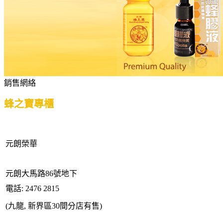
銷售網絡
蜂之寶專櫃
元朗榮華
元朗大馬路86號地下
電話: 2476 2815
(九龍, 新界區30間分店有售)