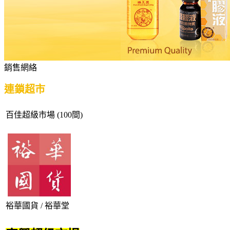
銷售網絡
連鎖超市
百佳超級市場 (100間)
裕華國貨 / 裕華堂