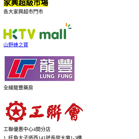
家興超級市場
各大家興超市門市
山野蜂之寶
全線龍豐藥房
工聯優惠中心4間分店
1. 旺角太子道西141號長榮大廈1-3樓