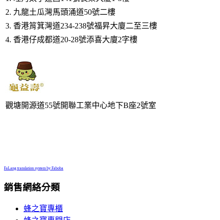
2. 九龍土瓜灣馬頭涌道50號二樓
3. 香港筲箕灣道234-238號福昇大廈二至三樓
4. 香港仔成都道20-28號添喜大廈2字樓
觀塘開源道55號開聯工業中心地下B座2號室
FaLang translation system by Faboba
銷售網絡分類
蜂之寶專櫃